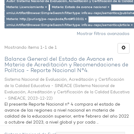
Autor: Sistema Nacional de Evaluación, Acreditación y Certificación de la Calid
Materia: Licenciamiento ×
Materia: Estado de avance nacional ×
xmlui.ArtifactBrowser.SimpleSearch.filter.type: info:eu-repo/semantics/publish
Materia: http://purl.org/pe-repo/ocde/ford#5.03.01 ×
xmlui.ArtifactBrowser.SimpleSearch.filter.type: info:eu-repo/semantics/article ×
Mostrar filtros avanzados
Mostrando ítems 1-1 de 1
Balance General del Estado de Avance en
Materia de Acreditación y Recomendaciones de
Política - Reporte Nacional N°4.
Sistema Nacional de Evaluación, Acreditación y Certificación
de la Calidad Educativa - SINEACE
(
Sistema Nacional de
Evaluación, Acreditación y Certificación de la Calidad Educativa
- SINEACE
,
2023-12-22
)
El presente Reporte Nacional n° 4 compara el estado de
avance de las regiones a nivel nacional en materia de
calidad de la educación superior, entre febrero del año 2022
a octubre del 2023, a nivel global y por cada ...