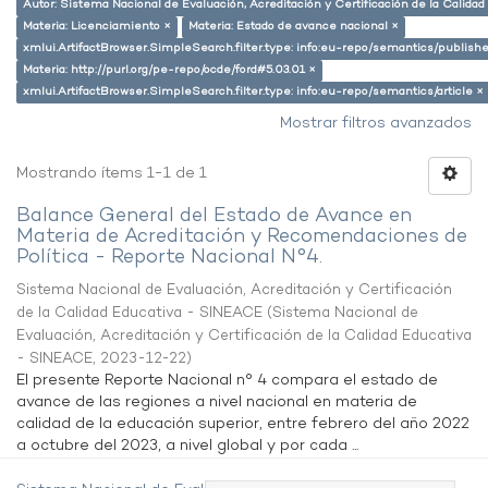
Autor: Sistema Nacional de Evaluación, Acreditación y Certificación de la Calid
Materia: Licenciamiento ×
Materia: Estado de avance nacional ×
xmlui.ArtifactBrowser.SimpleSearch.filter.type: info:eu-repo/semantics/publish
Materia: http://purl.org/pe-repo/ocde/ford#5.03.01 ×
xmlui.ArtifactBrowser.SimpleSearch.filter.type: info:eu-repo/semantics/article ×
Mostrar filtros avanzados
Mostrando ítems 1-1 de 1
Balance General del Estado de Avance en
Materia de Acreditación y Recomendaciones de
Política - Reporte Nacional N°4.
Sistema Nacional de Evaluación, Acreditación y Certificación
de la Calidad Educativa - SINEACE
(
Sistema Nacional de
Evaluación, Acreditación y Certificación de la Calidad Educativa
- SINEACE
,
2023-12-22
)
El presente Reporte Nacional n° 4 compara el estado de
avance de las regiones a nivel nacional en materia de
calidad de la educación superior, entre febrero del año 2022
a octubre del 2023, a nivel global y por cada ...