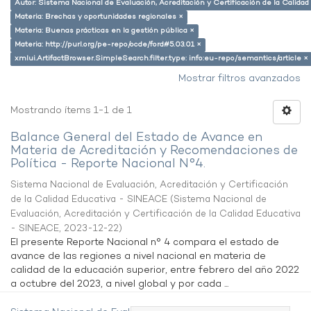
Autor: Sistema Nacional de Evaluación, Acreditación y Certificación de la Calid
Materia: Brechas y oportunidades regionales ×
Materia: Buenas prácticas en la gestión pública ×
Materia: http://purl.org/pe-repo/ocde/ford#5.03.01 ×
xmlui.ArtifactBrowser.SimpleSearch.filter.type: info:eu-repo/semantics/article ×
Mostrar filtros avanzados
Mostrando ítems 1-1 de 1
Balance General del Estado de Avance en
Materia de Acreditación y Recomendaciones de
Política - Reporte Nacional N°4.
Sistema Nacional de Evaluación, Acreditación y Certificación
de la Calidad Educativa - SINEACE
(
Sistema Nacional de
Evaluación, Acreditación y Certificación de la Calidad Educativa
- SINEACE
,
2023-12-22
)
El presente Reporte Nacional n° 4 compara el estado de
avance de las regiones a nivel nacional en materia de
calidad de la educación superior, entre febrero del año 2022
a octubre del 2023, a nivel global y por cada ...