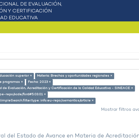
educación superior ×
Materia: Brechas y oportunidades regionales ×
de programas ×
Fecha: 2023 ×
l de Evaluación, Acreditación y Certificación de la Calidad Educativa - SINEACE ×
g/pe-repo/ocde/ford#5.03.01 ×
SimpleSearch.filter.type: info:eu-repo/semantics/article ×
Mostrar filtros a
al del Estado de Avance en Materia de Acreditació