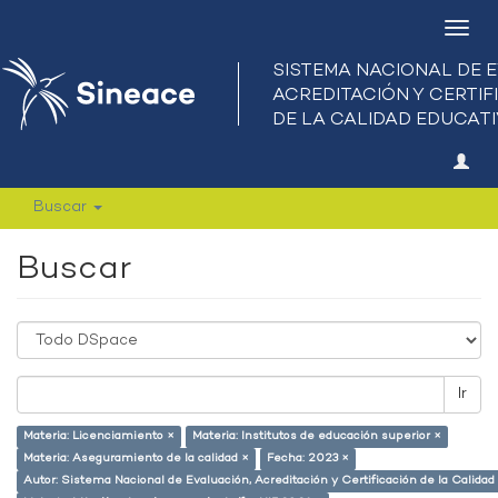
Camb
nave
Buscar
Buscar
Ir
Materia: Licenciamiento ×
Materia: Institutos de educación superior ×
Materia: Aseguramiento de la calidad ×
Fecha: 2023 ×
Autor: Sistema Nacional de Evaluación, Acreditación y Certificación de la Calid