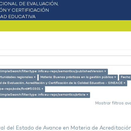
SimpleSearch.filter.type: info:eu-repo/semantics/publishedVersion ×
rtunidades regionales ×
Materia: Buenas prácticas en la gestión pública ×
Fecha:
l de Evaluación, Acreditación y Certificación de la Calidad Educativa - SINEACE ×
g/pe-repo/ocde/ford#5.03.01 ×
SimpleSearch.filter.type: info:eu-repo/semantics/article ×
Mostrar filtros a
al del Estado de Avance en Materia de Acreditació