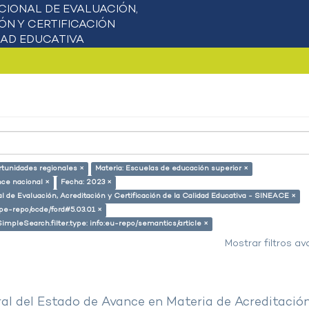
rtunidades regionales ×
Materia: Escuelas de educación superior ×
nce nacional ×
Fecha: 2023 ×
l de Evaluación, Acreditación y Certificación de la Calidad Educativa - SINEACE ×
g/pe-repo/ocde/ford#5.03.01 ×
SimpleSearch.filter.type: info:eu-repo/semantics/article ×
Mostrar filtros a
al del Estado de Avance en Materia de Acreditació