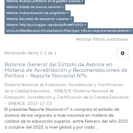
Materia: Buenas prácticas en la gestión pública ×
Materia: Estado de avance nacional ×
Materia: Autoevaluación de programas ×
Materia: Escuelas de educación superior ×
Materia: http://purl.org/pe-repo/ocde/ford#5.03.01 ×
xmlui.ArtifactBrowser.SimpleSearch.filter.type: info:eu-repo/semantics/article ×
Mostrar filtros avanzados
Mostrando ítems 1-1 de 1
Balance General del Estado de Avance en
Materia de Acreditación y Recomendaciones de
Política - Reporte Nacional N°4.
Sistema Nacional de Evaluación, Acreditación y Certificación
de la Calidad Educativa - SINEACE
(
Sistema Nacional de
Evaluación, Acreditación y Certificación de la Calidad Educativa
- SINEACE
,
2023-12-22
)
El presente Reporte Nacional n° 4 compara el estado de
avance de las regiones a nivel nacional en materia de
calidad de la educación superior, entre febrero del año 2022
a octubre del 2023, a nivel global y por cada ...