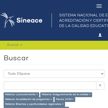
Camb
nave
Buscar
Buscar
Ir
Materia: Licenciamiento ×
Materia: Aseguramiento de la calidad ×
Materia: Acreditación de programas ×
Fecha: 2023 ×
Materia: Brechas y oportunidades regionales ×