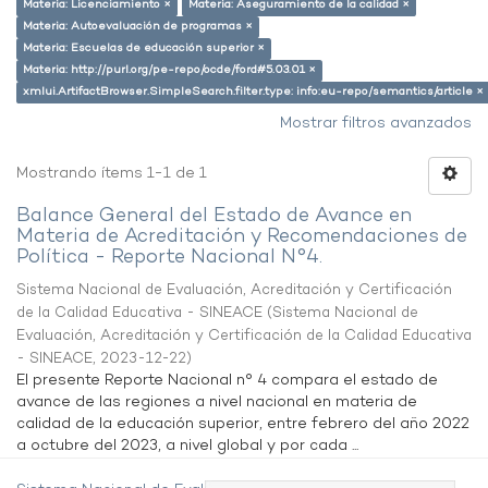
Materia: Licenciamiento ×
Materia: Aseguramiento de la calidad ×
Materia: Autoevaluación de programas ×
Materia: Escuelas de educación superior ×
Materia: http://purl.org/pe-repo/ocde/ford#5.03.01 ×
xmlui.ArtifactBrowser.SimpleSearch.filter.type: info:eu-repo/semantics/article ×
Mostrar filtros avanzados
Mostrando ítems 1-1 de 1
Balance General del Estado de Avance en
Materia de Acreditación y Recomendaciones de
Política - Reporte Nacional N°4.
Sistema Nacional de Evaluación, Acreditación y Certificación
de la Calidad Educativa - SINEACE
(
Sistema Nacional de
Evaluación, Acreditación y Certificación de la Calidad Educativa
- SINEACE
,
2023-12-22
)
El presente Reporte Nacional n° 4 compara el estado de
avance de las regiones a nivel nacional en materia de
calidad de la educación superior, entre febrero del año 2022
a octubre del 2023, a nivel global y por cada ...