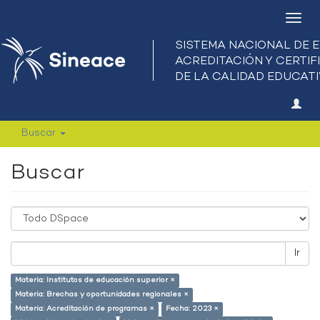
Camb
nave
Buscar
Buscar
Ir
Materia: Institutos de educación superior ×
Materia: Brechas y oportunidades regionales ×
Materia: Acreditación de programas ×
Fecha: 2023 ×