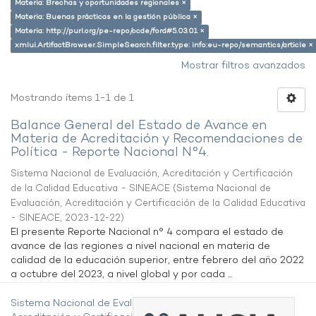
Materia: Brechas y oportunidades regionales ×
Materia: Buenas prácticas en la gestión pública ×
Materia: http://purl.org/pe-repo/ocde/ford#5.03.01 ×
xmlui.ArtifactBrowser.SimpleSearch.filter.type: info:eu-repo/semantics/article ×
Mostrar filtros avanzados
Mostrando ítems 1-1 de 1
Balance General del Estado de Avance en
Materia de Acreditación y Recomendaciones de
Política - Reporte Nacional N°4.
Sistema Nacional de Evaluación, Acreditación y Certificación
de la Calidad Educativa - SINEACE
(
Sistema Nacional de
Evaluación, Acreditación y Certificación de la Calidad Educativa
- SINEACE
,
2023-12-22
)
El presente Reporte Nacional n° 4 compara el estado de
avance de las regiones a nivel nacional en materia de
calidad de la educación superior, entre febrero del año 2022
a octubre del 2023, a nivel global y por cada ...
Sistema Nacional de Evaluación,