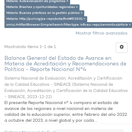
Materia: Autoevaluación de programas ×
Materia: Brechas y oportunidades regionales ×
Materia: Buenas prácticas en la gestión pública ×
Materia: http://purl.org/pe-repo/ocde/ford#5.03.01 ×
xmlui.ArtifactBrowser.SimpleSearch.filter.type: info:eu-repo/semantics/article ×
Mostrar filtros avanzados
Mostrando ítems 1-1 de 1
Balance General del Estado de Avance en
Materia de Acreditación y Recomendaciones de
Política - Reporte Nacional N°4.
Sistema Nacional de Evaluación, Acreditación y Certificación
de la Calidad Educativa - SINEACE
(
Sistema Nacional de
Evaluación, Acreditación y Certificación de la Calidad Educativa
- SINEACE
,
2023-12-22
)
El presente Reporte Nacional n° 4 compara el estado de
avance de las regiones a nivel nacional en materia de
calidad de la educación superior, entre febrero del año 2022
a octubre del 2023, a nivel global y por cada ...