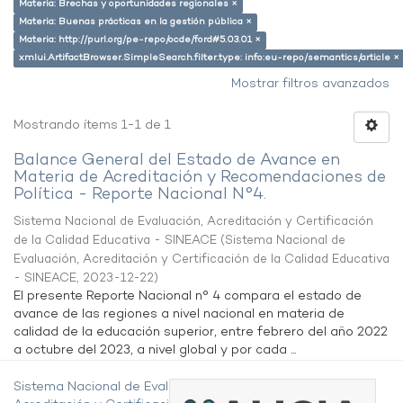
Materia: Brechas y oportunidades regionales ×
Materia: Buenas prácticas en la gestión pública ×
Materia: http://purl.org/pe-repo/ocde/ford#5.03.01 ×
xmlui.ArtifactBrowser.SimpleSearch.filter.type: info:eu-repo/semantics/article ×
Mostrar filtros avanzados
Mostrando ítems 1-1 de 1
Balance General del Estado de Avance en
Materia de Acreditación y Recomendaciones de
Política - Reporte Nacional N°4.
Sistema Nacional de Evaluación, Acreditación y Certificación
de la Calidad Educativa - SINEACE
(
Sistema Nacional de
Evaluación, Acreditación y Certificación de la Calidad Educativa
- SINEACE
,
2023-12-22
)
El presente Reporte Nacional n° 4 compara el estado de
avance de las regiones a nivel nacional en materia de
calidad de la educación superior, entre febrero del año 2022
a octubre del 2023, a nivel global y por cada ...
Sistema Nacional de Evaluación,