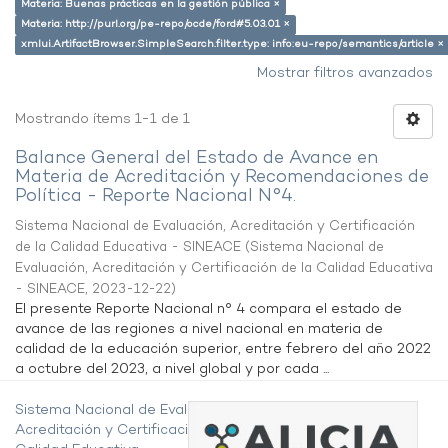
Materia: Buenas prácticas en la gestión pública ×
Materia: http://purl.org/pe-repo/ocde/ford#5.03.01 ×
xmlui.ArtifactBrowser.SimpleSearch.filter.type: info:eu-repo/semantics/article ×
Mostrar filtros avanzados
Mostrando ítems 1-1 de 1
Balance General del Estado de Avance en
Materia de Acreditación y Recomendaciones de
Política - Reporte Nacional N°4.
Sistema Nacional de Evaluación, Acreditación y Certificación
de la Calidad Educativa - SINEACE
(
Sistema Nacional de
Evaluación, Acreditación y Certificación de la Calidad Educativa
- SINEACE
,
2023-12-22
)
El presente Reporte Nacional n° 4 compara el estado de
avance de las regiones a nivel nacional en materia de
calidad de la educación superior, entre febrero del año 2022
a octubre del 2023, a nivel global y por cada ...
Sistema Nacional de Evaluación,
Acreditación y Certificación de la