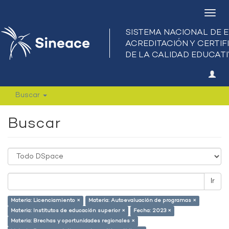
Camb
nave
Buscar
Buscar
Ir
Materia: Licenciamiento ×
Materia: Autoevaluación de programas ×
Materia: Institutos de educación superior ×
Fecha: 2023 ×
Materia: Brechas y oportunidades regionales ×