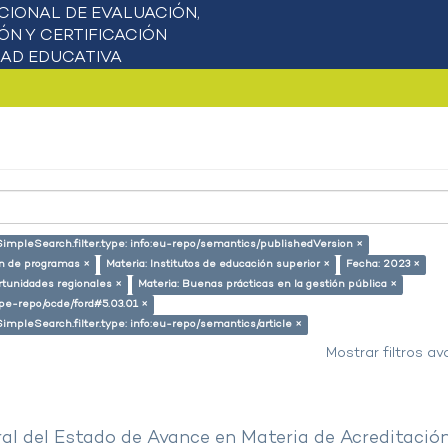
SimpleSearch.filter.type: info:eu-repo/semantics/publishedVersion ×
ón de programas ×
Materia: Institutos de educación superior ×
Fecha: 2023 ×
rtunidades regionales ×
Materia: Buenas prácticas en la gestión pública ×
g/pe-repo/ocde/ford#5.03.01 ×
SimpleSearch.filter.type: info:eu-repo/semantics/article ×
Mostrar filtros a
al del Estado de Avance en Materia de Acreditació