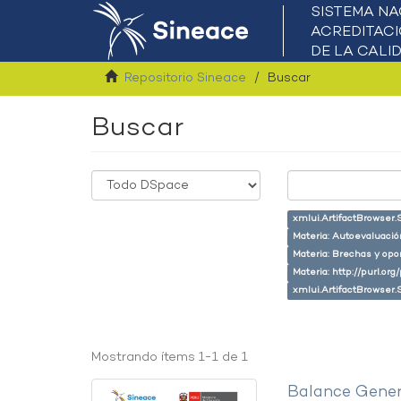
Repositorio Sineace
Buscar
Buscar
xmlui.ArtifactBrowser.
Materia: Autoevaluaci
Materia: Brechas y opo
Materia: http://purl.or
xmlui.ArtifactBrowser.
Mostrando ítems 1-1 de 1
Balance Gener