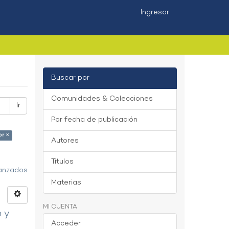
Ingresar
Buscar por
Comunidades & Colecciones
Ir
Por fecha de publicación
or ×
Autores
Títulos
vanzados
Materias
MI CUENTA
n y
Acceder