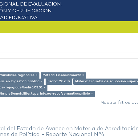
rtunidades regionales ×
Materia: Licenciamiento ×
cas en la gestión pública ×
Fecha: 2023 ×
Materia: Escuelas de educación superi
g/pe-repo/ocde/ford#5.03.01 ×
SimpleSearch.filter.type: info:eu-repo/semantics/article ×
Mostrar filtros a
al del Estado de Avance en Materia de Acreditació
es de Política - Reporte Nacional N°4.