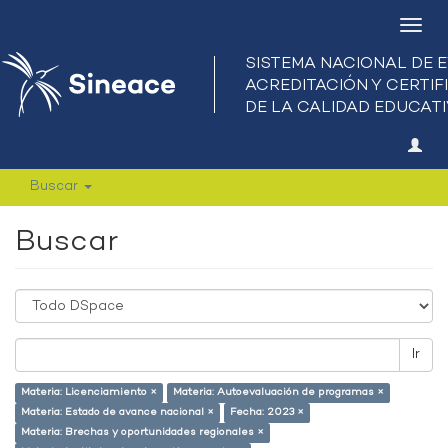
Camb
nave
Buscar
Buscar
Ir
Materia: Licenciamiento ×
Materia: Autoevaluación de programas ×
Materia: Estado de avance nacional ×
Fecha: 2023 ×
Materia: Brechas y oportunidades regionales ×