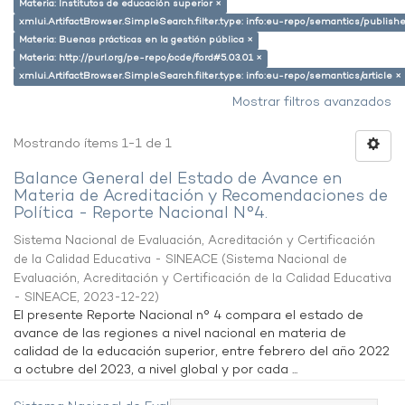
Materia: Institutos de educación superior ×
xmlui.ArtifactBrowser.SimpleSearch.filter.type: info:eu-repo/semantics/publish
Materia: Buenas prácticas en la gestión pública ×
Materia: http://purl.org/pe-repo/ocde/ford#5.03.01 ×
xmlui.ArtifactBrowser.SimpleSearch.filter.type: info:eu-repo/semantics/article ×
Mostrar filtros avanzados
Mostrando ítems 1-1 de 1
Balance General del Estado de Avance en
Materia de Acreditación y Recomendaciones de
Política - Reporte Nacional N°4.
Sistema Nacional de Evaluación, Acreditación y Certificación
de la Calidad Educativa - SINEACE
(
Sistema Nacional de
Evaluación, Acreditación y Certificación de la Calidad Educativa
- SINEACE
,
2023-12-22
)
El presente Reporte Nacional n° 4 compara el estado de
avance de las regiones a nivel nacional en materia de
calidad de la educación superior, entre febrero del año 2022
a octubre del 2023, a nivel global y por cada ...