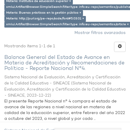
Materia: Institutos de educación superior ×
xmlui.ArtifactBrowser.SimpleSearch.filter.type: info:eu-repo/semantics/publish
Materia: Buenas prácticas en la gestión pública ×
Materia: http://purl.org/pe-repo/ocde/ford#5.03.01 ×
xmlui.ArtifactBrowser.SimpleSearch.filter.type: info:eu-repo/semantics/article ×
Mostrar filtros avanzados
Mostrando ítems 1-1 de 1
Balance General del Estado de Avance en
Materia de Acreditación y Recomendaciones de
Política - Reporte Nacional N°4.
Sistema Nacional de Evaluación, Acreditación y Certificación
de la Calidad Educativa - SINEACE
(
Sistema Nacional de
Evaluación, Acreditación y Certificación de la Calidad Educativa
- SINEACE
,
2023-12-22
)
El presente Reporte Nacional n° 4 compara el estado de
avance de las regiones a nivel nacional en materia de
calidad de la educación superior, entre febrero del año 2022
a octubre del 2023, a nivel global y por cada ...