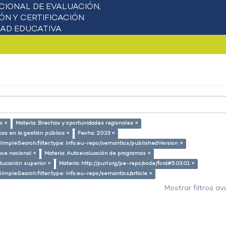
o ×
Materia: Brechas y oportunidades regionales ×
cas en la gestión pública ×
Fecha: 2023 ×
SimpleSearch.filter.type: info:eu-repo/semantics/publishedVersion ×
nce nacional ×
Materia: Autoevaluación de programas ×
ducación superior ×
Materia: http://purl.org/pe-repo/ocde/ford#5.03.01 ×
SimpleSearch.filter.type: info:eu-repo/semantics/article ×
Mostrar filtros a