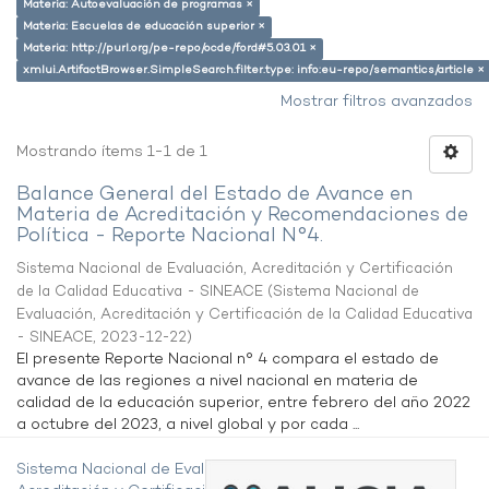
Materia: Autoevaluación de programas ×
Materia: Escuelas de educación superior ×
Materia: http://purl.org/pe-repo/ocde/ford#5.03.01 ×
xmlui.ArtifactBrowser.SimpleSearch.filter.type: info:eu-repo/semantics/article ×
Mostrar filtros avanzados
Mostrando ítems 1-1 de 1
Balance General del Estado de Avance en
Materia de Acreditación y Recomendaciones de
Política - Reporte Nacional N°4.
Sistema Nacional de Evaluación, Acreditación y Certificación
de la Calidad Educativa - SINEACE
(
Sistema Nacional de
Evaluación, Acreditación y Certificación de la Calidad Educativa
- SINEACE
,
2023-12-22
)
El presente Reporte Nacional n° 4 compara el estado de
avance de las regiones a nivel nacional en materia de
calidad de la educación superior, entre febrero del año 2022
a octubre del 2023, a nivel global y por cada ...
Sistema Nacional de Evaluación,