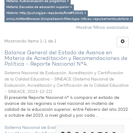
Materia: Autoevaluación de programas ×
Materia: Escuelas de educación superior ×
Materia: http://purl.org/pe-repo/ocde/ford#5.03.01 ×
xmlui.ArtifactBrowser.SimpleSearch.filter.type: info:eu-repo/semantics/article ×
Mostrar filtros avanzados
Mostrando ítems 1-1 de 1
Balance General del Estado de Avance en
Materia de Acreditación y Recomendaciones de
Política - Reporte Nacional N°4.
Sistema Nacional de Evaluación, Acreditación y Certificación
de la Calidad Educativa - SINEACE
(
Sistema Nacional de
Evaluación, Acreditación y Certificación de la Calidad Educativa
- SINEACE
,
2023-12-22
)
El presente Reporte Nacional n° 4 compara el estado de
avance de las regiones a nivel nacional en materia de
calidad de la educación superior, entre febrero del año 2022
a octubre del 2023, a nivel global y por cada ...
Sistema Nacional de Evaluación,