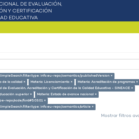
SimpleSearch.filter.type: info:eu-repo/semantics/publishedVersion ×
 de la calidad ×
Materia: Licenciamiento ×
Materia: Acreditación de programas ×
l de Evaluación, Acreditación y Certificación de la Calidad Educativa - SINEACE ×
educación superior ×
Materia: Estado de avance nacional ×
g/pe-repo/ocde/ford#5.03.01 ×
SimpleSearch.filter.type: info:eu-repo/semantics/article ×
Mostrar filtros a