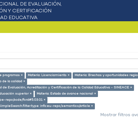
de programas ×
Materia: Licenciamiento ×
Materia: Brechas y oportunidades regio
 de la calidad ×
l de Evaluación, Acreditación y Certificación de la Calidad Educativa - SINEACE ×
educación superior ×
Materia: Estado de avance nacional ×
g/pe-repo/ocde/ford#5.03.01 ×
SimpleSearch.filter.type: info:eu-repo/semantics/article ×
Mostrar filtros a