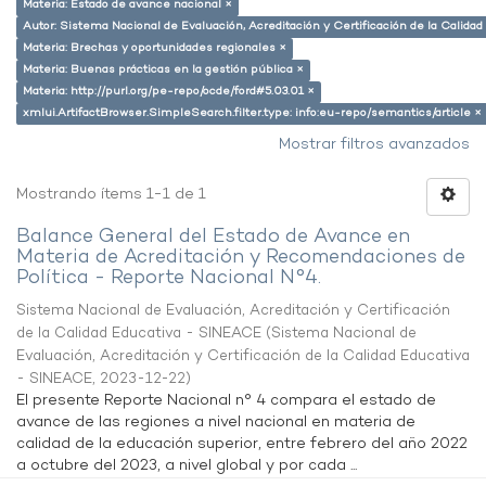
Materia: Estado de avance nacional ×
Autor: Sistema Nacional de Evaluación, Acreditación y Certificación de la Calid
Materia: Brechas y oportunidades regionales ×
Materia: Buenas prácticas en la gestión pública ×
Materia: http://purl.org/pe-repo/ocde/ford#5.03.01 ×
xmlui.ArtifactBrowser.SimpleSearch.filter.type: info:eu-repo/semantics/article ×
Mostrar filtros avanzados
Mostrando ítems 1-1 de 1
Balance General del Estado de Avance en
Materia de Acreditación y Recomendaciones de
Política - Reporte Nacional N°4.
Sistema Nacional de Evaluación, Acreditación y Certificación
de la Calidad Educativa - SINEACE
(
Sistema Nacional de
Evaluación, Acreditación y Certificación de la Calidad Educativa
- SINEACE
,
2023-12-22
)
El presente Reporte Nacional n° 4 compara el estado de
avance de las regiones a nivel nacional en materia de
calidad de la educación superior, entre febrero del año 2022
a octubre del 2023, a nivel global y por cada ...