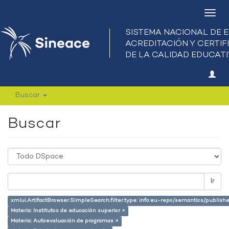
Camb
nave
Buscar
Buscar
Ir
xmlui.ArtifactBrowser.SimpleSearch.filter.type: info:eu-repo/semantics/publish
Materia: Institutos de educación superior ×
Materia: Autoevaluación de programas ×