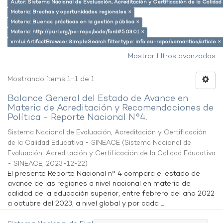
Autor: Sistema Nacional de Evaluación, Acreditación y Certificación de la Calid
Materia: Brechas y oportunidades regionales ×
Materia: Buenas prácticas en la gestión pública ×
Materia: http://purl.org/pe-repo/ocde/ford#5.03.01 ×
xmlui.ArtifactBrowser.SimpleSearch.filter.type: info:eu-repo/semantics/article ×
Mostrar filtros avanzados
Mostrando ítems 1-1 de 1
Balance General del Estado de Avance en
Materia de Acreditación y Recomendaciones de
Política - Reporte Nacional N°4.
Sistema Nacional de Evaluación, Acreditación y Certificación
de la Calidad Educativa - SINEACE
(
Sistema Nacional de
Evaluación, Acreditación y Certificación de la Calidad Educativa
- SINEACE
,
2023-12-22
)
El presente Reporte Nacional n° 4 compara el estado de
avance de las regiones a nivel nacional en materia de
calidad de la educación superior, entre febrero del año 2022
a octubre del 2023, a nivel global y por cada ...