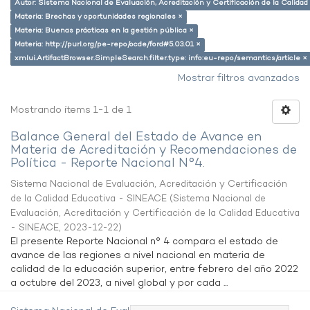
Autor: Sistema Nacional de Evaluación, Acreditación y Certificación de la Calid
Materia: Brechas y oportunidades regionales ×
Materia: Buenas prácticas en la gestión pública ×
Materia: http://purl.org/pe-repo/ocde/ford#5.03.01 ×
xmlui.ArtifactBrowser.SimpleSearch.filter.type: info:eu-repo/semantics/article ×
Mostrar filtros avanzados
Mostrando ítems 1-1 de 1
Balance General del Estado de Avance en
Materia de Acreditación y Recomendaciones de
Política - Reporte Nacional N°4.
Sistema Nacional de Evaluación, Acreditación y Certificación
de la Calidad Educativa - SINEACE
(
Sistema Nacional de
Evaluación, Acreditación y Certificación de la Calidad Educativa
- SINEACE
,
2023-12-22
)
El presente Reporte Nacional n° 4 compara el estado de
avance de las regiones a nivel nacional en materia de
calidad de la educación superior, entre febrero del año 2022
a octubre del 2023, a nivel global y por cada ...