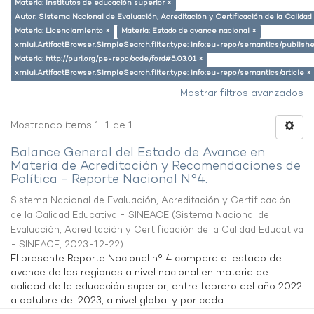
Materia: Institutos de educación superior ×
Autor: Sistema Nacional de Evaluación, Acreditación y Certificación de la Calid
Materia: Licenciamiento ×
Materia: Estado de avance nacional ×
xmlui.ArtifactBrowser.SimpleSearch.filter.type: info:eu-repo/semantics/publish
Materia: http://purl.org/pe-repo/ocde/ford#5.03.01 ×
xmlui.ArtifactBrowser.SimpleSearch.filter.type: info:eu-repo/semantics/article ×
Mostrar filtros avanzados
Mostrando ítems 1-1 de 1
Balance General del Estado de Avance en
Materia de Acreditación y Recomendaciones de
Política - Reporte Nacional N°4.
Sistema Nacional de Evaluación, Acreditación y Certificación
de la Calidad Educativa - SINEACE
(
Sistema Nacional de
Evaluación, Acreditación y Certificación de la Calidad Educativa
- SINEACE
,
2023-12-22
)
El presente Reporte Nacional n° 4 compara el estado de
avance de las regiones a nivel nacional en materia de
calidad de la educación superior, entre febrero del año 2022
a octubre del 2023, a nivel global y por cada ...