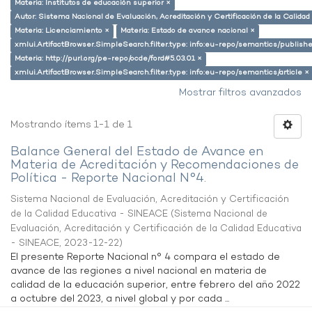
Materia: Institutos de educación superior ×
Autor: Sistema Nacional de Evaluación, Acreditación y Certificación de la Calid
Materia: Licenciamiento ×
Materia: Estado de avance nacional ×
xmlui.ArtifactBrowser.SimpleSearch.filter.type: info:eu-repo/semantics/publish
Materia: http://purl.org/pe-repo/ocde/ford#5.03.01 ×
xmlui.ArtifactBrowser.SimpleSearch.filter.type: info:eu-repo/semantics/article ×
Mostrar filtros avanzados
Mostrando ítems 1-1 de 1
Balance General del Estado de Avance en
Materia de Acreditación y Recomendaciones de
Política - Reporte Nacional N°4.
Sistema Nacional de Evaluación, Acreditación y Certificación
de la Calidad Educativa - SINEACE
(
Sistema Nacional de
Evaluación, Acreditación y Certificación de la Calidad Educativa
- SINEACE
,
2023-12-22
)
El presente Reporte Nacional n° 4 compara el estado de
avance de las regiones a nivel nacional en materia de
calidad de la educación superior, entre febrero del año 2022
a octubre del 2023, a nivel global y por cada ...