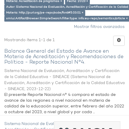
Materia: Acreditación de programas ×
Fecha: 2023 ×
Autor: Sistema Nacional de Evaluación, Acreditación y Certificación de la Calid
Materia: http://purl.org/pe-repo/ocde/ford#5.03.01 ×
xmlui.ArtifactBrowser.SimpleSearch.filter.type: info:eu-repo/semantics/article ×
Mostrar filtros avanzados
Mostrando ítems 1-1 de 1
Balance General del Estado de Avance en
Materia de Acreditación y Recomendaciones de
Política - Reporte Nacional N°4.
Sistema Nacional de Evaluación, Acreditación y Certificación
de la Calidad Educativa - SINEACE
(
Sistema Nacional de
Evaluación, Acreditación y Certificación de la Calidad Educativa
- SINEACE
,
2023-12-22
)
El presente Reporte Nacional n° 4 compara el estado de
avance de las regiones a nivel nacional en materia de
calidad de la educación superior, entre febrero del año 2022
a octubre del 2023, a nivel global y por cada ...
Sistema Nacional de Evaluación,