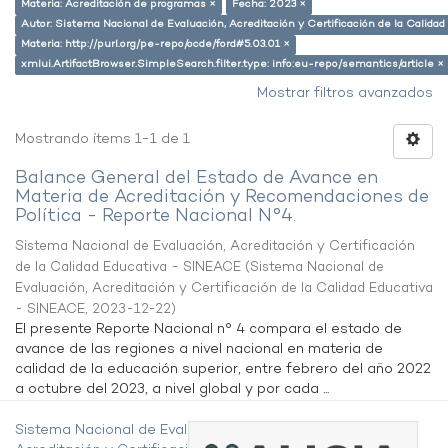
Materia: Acreditación de programas ×
Fecha: 2023 ×
Autor: Sistema Nacional de Evaluación, Acreditación y Certificación de la Calid
Materia: http://purl.org/pe-repo/ocde/ford#5.03.01 ×
xmlui.ArtifactBrowser.SimpleSearch.filter.type: info:eu-repo/semantics/article ×
Mostrar filtros avanzados
Mostrando ítems 1-1 de 1
Balance General del Estado de Avance en
Materia de Acreditación y Recomendaciones de
Política - Reporte Nacional N°4.
Sistema Nacional de Evaluación, Acreditación y Certificación
de la Calidad Educativa - SINEACE
(
Sistema Nacional de
Evaluación, Acreditación y Certificación de la Calidad Educativa
- SINEACE
,
2023-12-22
)
El presente Reporte Nacional n° 4 compara el estado de
avance de las regiones a nivel nacional en materia de
calidad de la educación superior, entre febrero del año 2022
a octubre del 2023, a nivel global y por cada ...
Sistema Nacional de Evaluación,