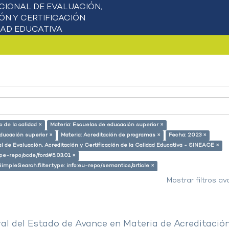
 de la calidad ×
Materia: Escuelas de educación superior ×
educación superior ×
Materia: Acreditación de programas ×
Fecha: 2023 ×
l de Evaluación, Acreditación y Certificación de la Calidad Educativa - SINEACE ×
g/pe-repo/ocde/ford#5.03.01 ×
SimpleSearch.filter.type: info:eu-repo/semantics/article ×
Mostrar filtros a
al del Estado de Avance en Materia de Acreditació