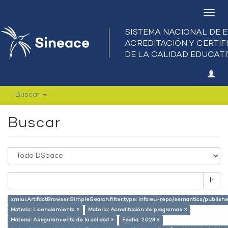
Camb
nave
Buscar
Buscar
Ir
xmlui.ArtifactBrowser.SimpleSearch.filter.type: info:eu-repo/semantics/publish
Materia: Licenciamiento ×
Materia: Acreditación de programas ×
Materia: Aseguramiento de la calidad ×
Fecha: 2023 ×