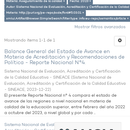
Materia: Aseguramiento de la calidad ×
Fecha: 2023 ×
Autor: Sistema Nacional de Evaluación, Acreditación y Certificación de la Calid
Materia: http://purl.org/pe-repo/ocde/ford#5.03.01 ×
xmlui.ArtifactBrowser.SimpleSearch.filter.type: info:eu-repo/semantics/article ×
Mostrar filtros avanzados
Mostrando ítems 1-1 de 1
Balance General del Estado de Avance en
Materia de Acreditación y Recomendaciones de
Política - Reporte Nacional N°4.
Sistema Nacional de Evaluación, Acreditación y Certificación
de la Calidad Educativa - SINEACE
(
Sistema Nacional de
Evaluación, Acreditación y Certificación de la Calidad Educativa
- SINEACE
,
2023-12-22
)
El presente Reporte Nacional n° 4 compara el estado de
avance de las regiones a nivel nacional en materia de
calidad de la educación superior, entre febrero del año 2022
a octubre del 2023, a nivel global y por cada ...
Sistema Nacional de Evaluación,