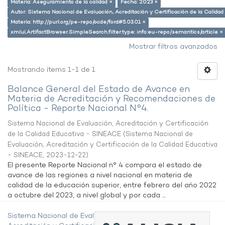
Materia: Aseguramiento de la calidad ×
Fecha: 2023 ×
Autor: Sistema Nacional de Evaluación, Acreditación y Certificación de la Calid
Materia: http://purl.org/pe-repo/ocde/ford#5.03.01 ×
xmlui.ArtifactBrowser.SimpleSearch.filter.type: info:eu-repo/semantics/article ×
Mostrar filtros avanzados
Mostrando ítems 1-1 de 1
Balance General del Estado de Avance en
Materia de Acreditación y Recomendaciones de
Política - Reporte Nacional N°4.
Sistema Nacional de Evaluación, Acreditación y Certificación
de la Calidad Educativa - SINEACE
(
Sistema Nacional de
Evaluación, Acreditación y Certificación de la Calidad Educativa
- SINEACE
,
2023-12-22
)
El presente Reporte Nacional n° 4 compara el estado de
avance de las regiones a nivel nacional en materia de
calidad de la educación superior, entre febrero del año 2022
a octubre del 2023, a nivel global y por cada ...
Sistema Nacional de Evaluación,