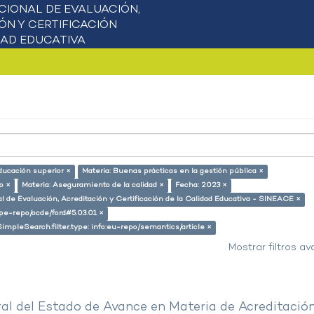
ducación superior ×
Materia: Buenas prácticas en la gestión pública ×
o ×
Materia: Aseguramiento de la calidad ×
Fecha: 2023 ×
l de Evaluación, Acreditación y Certificación de la Calidad Educativa - SINEACE ×
g/pe-repo/ocde/ford#5.03.01 ×
SimpleSearch.filter.type: info:eu-repo/semantics/article ×
Mostrar filtros a
al del Estado de Avance en Materia de Acreditació