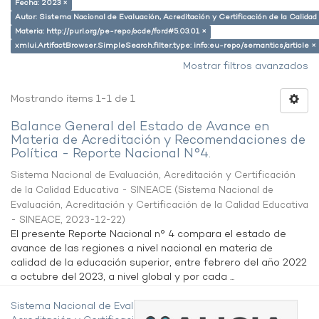
Fecha: 2023 ×
Autor: Sistema Nacional de Evaluación, Acreditación y Certificación de la Calid
Materia: http://purl.org/pe-repo/ocde/ford#5.03.01 ×
xmlui.ArtifactBrowser.SimpleSearch.filter.type: info:eu-repo/semantics/article ×
Mostrar filtros avanzados
Mostrando ítems 1-1 de 1
Balance General del Estado de Avance en
Materia de Acreditación y Recomendaciones de
Política - Reporte Nacional N°4.
Sistema Nacional de Evaluación, Acreditación y Certificación
de la Calidad Educativa - SINEACE
(
Sistema Nacional de
Evaluación, Acreditación y Certificación de la Calidad Educativa
- SINEACE
,
2023-12-22
)
El presente Reporte Nacional n° 4 compara el estado de
avance de las regiones a nivel nacional en materia de
calidad de la educación superior, entre febrero del año 2022
a octubre del 2023, a nivel global y por cada ...
Sistema Nacional de Evaluación,