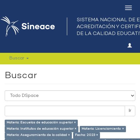
Camb
nave
Buscar
Buscar
Ir
Materia: Escuelas de educación superior ×
Materia: Institutos de educación superior ×
Materia: Licenciamiento ×
Materia: Aseguramiento de la calidad ×
Fecha: 2023 ×