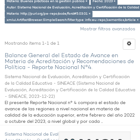
Materia: Buenas prácticas en la gestión pública ×
Fecha: 2023 ×
Autor: Sistema Nacional de Evaluación, Acreditación y Certificación de la Calid
Materia: http://purl.org/pe-repo/ocde/ford#5.03.01 ×
xmlui.ArtifactBrowser.SimpleSearch.filter.type: info:eu-repo/semantics/article ×
Mostrar filtros avanzados
Mostrando ítems 1-1 de 1
Balance General del Estado de Avance en
Materia de Acreditación y Recomendaciones de
Política - Reporte Nacional N°4.
Sistema Nacional de Evaluación, Acreditación y Certificación
de la Calidad Educativa - SINEACE
(
Sistema Nacional de
Evaluación, Acreditación y Certificación de la Calidad Educativa
- SINEACE
,
2023-12-22
)
El presente Reporte Nacional n° 4 compara el estado de
avance de las regiones a nivel nacional en materia de
calidad de la educación superior, entre febrero del año 2022
a octubre del 2023, a nivel global y por cada ...
Sistema Nacional de Evaluación,