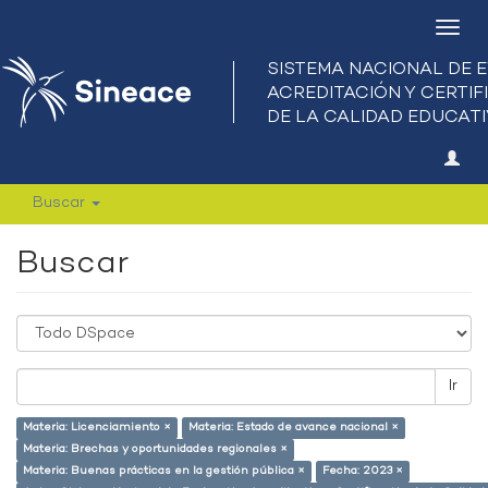
Camb
nave
Buscar
Buscar
Ir
Materia: Licenciamiento ×
Materia: Estado de avance nacional ×
Materia: Brechas y oportunidades regionales ×
Materia: Buenas prácticas en la gestión pública ×
Fecha: 2023 ×