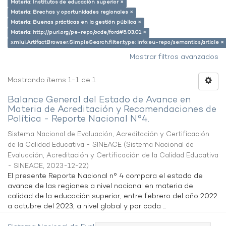
Materia: Institutos de educación superior ×
Materia: Brechas y oportunidades regionales ×
Materia: Buenas prácticas en la gestión pública ×
Materia: http://purl.org/pe-repo/ocde/ford#5.03.01 ×
xmlui.ArtifactBrowser.SimpleSearch.filter.type: info:eu-repo/semantics/article ×
Mostrar filtros avanzados
Mostrando ítems 1-1 de 1
Balance General del Estado de Avance en
Materia de Acreditación y Recomendaciones de
Política - Reporte Nacional N°4.
Sistema Nacional de Evaluación, Acreditación y Certificación
de la Calidad Educativa - SINEACE
(
Sistema Nacional de
Evaluación, Acreditación y Certificación de la Calidad Educativa
- SINEACE
,
2023-12-22
)
El presente Reporte Nacional n° 4 compara el estado de
avance de las regiones a nivel nacional en materia de
calidad de la educación superior, entre febrero del año 2022
a octubre del 2023, a nivel global y por cada ...