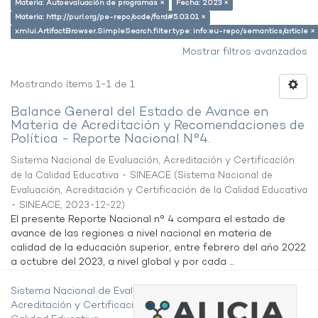
Materia: Autoevaluación de programas ×
Fecha: 2023 ×
Materia: http://purl.org/pe-repo/ocde/ford#5.03.01 ×
xmlui.ArtifactBrowser.SimpleSearch.filter.type: info:eu-repo/semantics/article ×
Mostrar filtros avanzados
Mostrando ítems 1-1 de 1
Balance General del Estado de Avance en
Materia de Acreditación y Recomendaciones de
Política - Reporte Nacional N°4.
Sistema Nacional de Evaluación, Acreditación y Certificación
de la Calidad Educativa - SINEACE
(
Sistema Nacional de
Evaluación, Acreditación y Certificación de la Calidad Educativa
- SINEACE
,
2023-12-22
)
El presente Reporte Nacional n° 4 compara el estado de
avance de las regiones a nivel nacional en materia de
calidad de la educación superior, entre febrero del año 2022
a octubre del 2023, a nivel global y por cada ...
Sistema Nacional de Evaluación,
Acreditación y Certificación de la