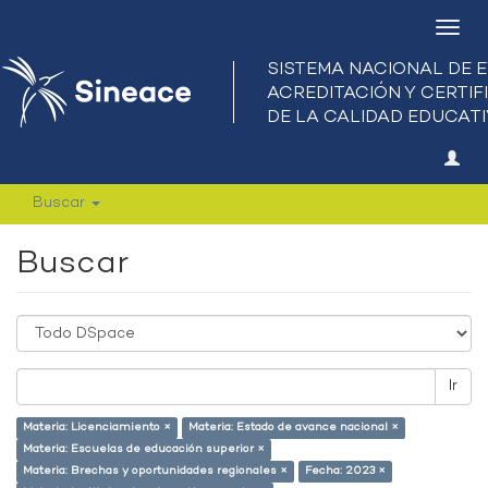
Camb
nave
Buscar
Buscar
Ir
Materia: Licenciamiento ×
Materia: Estado de avance nacional ×
Materia: Escuelas de educación superior ×
Materia: Brechas y oportunidades regionales ×
Fecha: 2023 ×