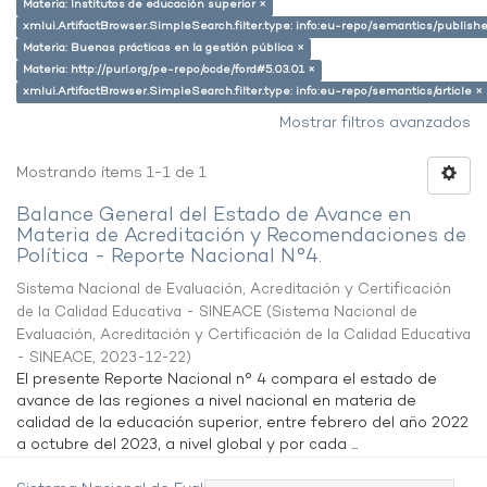
Materia: Institutos de educación superior ×
xmlui.ArtifactBrowser.SimpleSearch.filter.type: info:eu-repo/semantics/publish
Materia: Buenas prácticas en la gestión pública ×
Materia: http://purl.org/pe-repo/ocde/ford#5.03.01 ×
xmlui.ArtifactBrowser.SimpleSearch.filter.type: info:eu-repo/semantics/article ×
Mostrar filtros avanzados
Mostrando ítems 1-1 de 1
Balance General del Estado de Avance en
Materia de Acreditación y Recomendaciones de
Política - Reporte Nacional N°4.
Sistema Nacional de Evaluación, Acreditación y Certificación
de la Calidad Educativa - SINEACE
(
Sistema Nacional de
Evaluación, Acreditación y Certificación de la Calidad Educativa
- SINEACE
,
2023-12-22
)
El presente Reporte Nacional n° 4 compara el estado de
avance de las regiones a nivel nacional en materia de
calidad de la educación superior, entre febrero del año 2022
a octubre del 2023, a nivel global y por cada ...