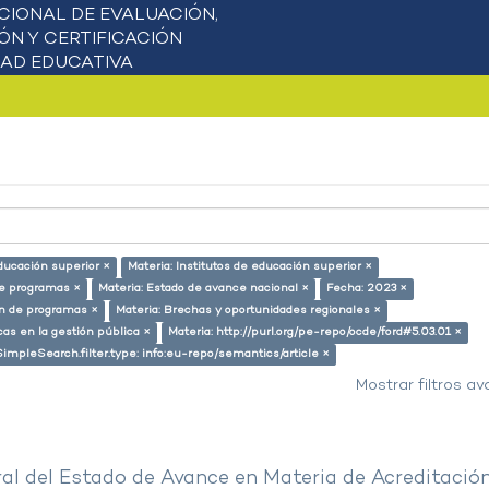
ducación superior ×
Materia: Institutos de educación superior ×
de programas ×
Materia: Estado de avance nacional ×
Fecha: 2023 ×
ón de programas ×
Materia: Brechas y oportunidades regionales ×
cas en la gestión pública ×
Materia: http://purl.org/pe-repo/ocde/ford#5.03.01 ×
SimpleSearch.filter.type: info:eu-repo/semantics/article ×
Mostrar filtros a
al del Estado de Avance en Materia de Acreditació