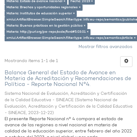
Materia: Estado de avance nacional ×
Fecha: 2023 ×
Materia: Brechas y oportunidades regionales ×
Materia: Institutos de educación superior ×
xmlui.ArtifactBrowser.SimpleSearch.filter.type: info:eu-repo/semantics/publish
Materia: Buenas prácticas en la gestión pública ×
Materia: http://purl.org/pe-repo/ocde/ford#5.03.01 ×
xmlui.ArtifactBrowser.SimpleSearch.filter.type: info:eu-repo/semantics/article ×
Mostrar filtros avanzados
Mostrando ítems 1-1 de 1
Balance General del Estado de Avance en
Materia de Acreditación y Recomendaciones de
Política - Reporte Nacional N°4.
Sistema Nacional de Evaluación, Acreditación y Certificación
de la Calidad Educativa - SINEACE
(
Sistema Nacional de
Evaluación, Acreditación y Certificación de la Calidad Educativa
- SINEACE
,
2023-12-22
)
El presente Reporte Nacional n° 4 compara el estado de
avance de las regiones a nivel nacional en materia de
calidad de la educación superior, entre febrero del año 2022