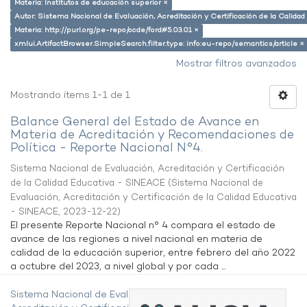
Materia: Institutos de educación superior ×
Autor: Sistema Nacional de Evaluación, Acreditación y Certificación de la Calid
Materia: http://purl.org/pe-repo/ocde/ford#5.03.01 ×
xmlui.ArtifactBrowser.SimpleSearch.filter.type: info:eu-repo/semantics/article ×
Mostrar filtros avanzados
Mostrando ítems 1-1 de 1
Balance General del Estado de Avance en
Materia de Acreditación y Recomendaciones de
Política - Reporte Nacional N°4.
Sistema Nacional de Evaluación, Acreditación y Certificación
de la Calidad Educativa - SINEACE
(
Sistema Nacional de
Evaluación, Acreditación y Certificación de la Calidad Educativa
- SINEACE
,
2023-12-22
)
El presente Reporte Nacional n° 4 compara el estado de
avance de las regiones a nivel nacional en materia de
calidad de la educación superior, entre febrero del año 2022
a octubre del 2023, a nivel global y por cada ...
Sistema Nacional de Evaluación,