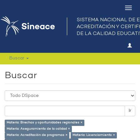
Camb
nave
Buscar
Buscar
Ir
Materia: Brechas y oportunidades regionales ×
Materia: Aseguramiento de la calidad ×
Materia: Acreditación de programas ×
Materia: Licenciamiento ×