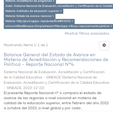
Materia: Acreditación de programas ×
Autor: Sistema Nacional de Evaluación, Acreditación y Certificación de la Calid
Materia: Institutos de educación superior ×
Materia: Estado de avance nacional ×
Materia: http://purl.org/pe-repo/ocde/ford#5.03.01 ×
xmlui.ArtifactBrowser.SimpleSearch.filter.type: info:eu-repo/semantics/article ×
Mostrar filtros avanzados
Mostrando ítems 1-1 de 1
Balance General del Estado de Avance en
Materia de Acreditación y Recomendaciones de
Política - Reporte Nacional N°4.
Sistema Nacional de Evaluación, Acreditación y Certificación
de la Calidad Educativa - SINEACE
(
Sistema Nacional de
Evaluación, Acreditación y Certificación de la Calidad Educativa
- SINEACE
,
2023-12-22
)
El presente Reporte Nacional n° 4 compara el estado de
avance de las regiones a nivel nacional en materia de
calidad de la educación superior, entre febrero del año 2022
a octubre del 2023, a nivel global y por cada ...