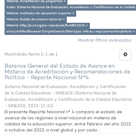
Materia: Acreditación de programas ×
Autor: Sistema Nacional de Evaluación, Acreditación y Certificación de la Calid
Materia: Institutos de educación superior ×
Materia: Estado de avance nacional ×
Materia: http://purl.org/pe-repo/ocde/ford#5.03.01 ×
xmlui.ArtifactBrowser.SimpleSearch.filter.type: info:eu-repo/semantics/article ×
Mostrar filtros avanzados
Mostrando ítems 1-1 de 1
Balance General del Estado de Avance en
Materia de Acreditación y Recomendaciones de
Política - Reporte Nacional N°4.
Sistema Nacional de Evaluación, Acreditación y Certificación
de la Calidad Educativa - SINEACE
(
Sistema Nacional de
Evaluación, Acreditación y Certificación de la Calidad Educativa
- SINEACE
,
2023-12-22
)
El presente Reporte Nacional n° 4 compara el estado de
avance de las regiones a nivel nacional en materia de
calidad de la educación superior, entre febrero del año 2022
a octubre del 2023, a nivel global y por cada ...