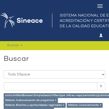
Camb
nave
Buscar
Buscar
Ir
xmlui.ArtifactBrowser.SimpleSearch.filter.type: info:eu-repo/semantics/publish
Materia: Autoevaluación de programas ×
Materia: Brechas y oportunidades regionales ×
Materia: Licenciamiento ×