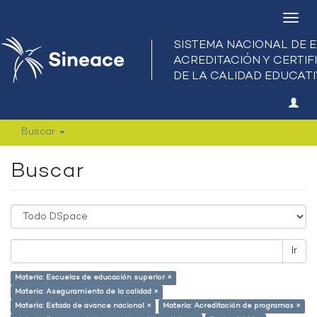
Camb
nave
Buscar
Buscar
Ir
Materia: Escuelas de educación superior ×
Materia: Aseguramiento de la calidad ×
Materia: Estado de avance nacional ×
Materia: Acreditación de programas ×