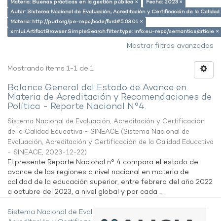
Materia: Buenas prácticas en la gestión pública ×
Fecha: 2023 ×
Autor: Sistema Nacional de Evaluación, Acreditación y Certificación de la Calid
Materia: http://purl.org/pe-repo/ocde/ford#5.03.01 ×
xmlui.ArtifactBrowser.SimpleSearch.filter.type: info:eu-repo/semantics/article ×
Mostrar filtros avanzados
Mostrando ítems 1-1 de 1
Balance General del Estado de Avance en
Materia de Acreditación y Recomendaciones de
Política - Reporte Nacional N°4.
Sistema Nacional de Evaluación, Acreditación y Certificación
de la Calidad Educativa - SINEACE
(
Sistema Nacional de
Evaluación, Acreditación y Certificación de la Calidad Educativa
- SINEACE
,
2023-12-22
)
El presente Reporte Nacional n° 4 compara el estado de
avance de las regiones a nivel nacional en materia de
calidad de la educación superior, entre febrero del año 2022
a octubre del 2023, a nivel global y por cada ...
Sistema Nacional de Evaluación,