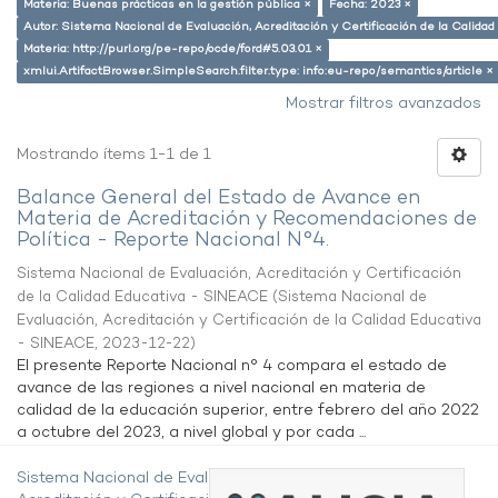
Materia: Buenas prácticas en la gestión pública ×
Fecha: 2023 ×
Autor: Sistema Nacional de Evaluación, Acreditación y Certificación de la Calid
Materia: http://purl.org/pe-repo/ocde/ford#5.03.01 ×
xmlui.ArtifactBrowser.SimpleSearch.filter.type: info:eu-repo/semantics/article ×
Mostrar filtros avanzados
Mostrando ítems 1-1 de 1
Balance General del Estado de Avance en
Materia de Acreditación y Recomendaciones de
Política - Reporte Nacional N°4.
Sistema Nacional de Evaluación, Acreditación y Certificación
de la Calidad Educativa - SINEACE
(
Sistema Nacional de
Evaluación, Acreditación y Certificación de la Calidad Educativa
- SINEACE
,
2023-12-22
)
El presente Reporte Nacional n° 4 compara el estado de
avance de las regiones a nivel nacional en materia de
calidad de la educación superior, entre febrero del año 2022
a octubre del 2023, a nivel global y por cada ...
Sistema Nacional de Evaluación,