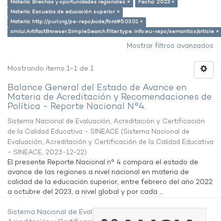
Materia: Brechas y oportunidades regionales ×
Fecha: 2023 ×
Materia: Escuelas de educación superior ×
Materia: http://purl.org/pe-repo/ocde/ford#5.03.01 ×
xmlui.ArtifactBrowser.SimpleSearch.filter.type: info:eu-repo/semantics/article ×
Mostrar filtros avanzados
Mostrando ítems 1-1 de 1
Balance General del Estado de Avance en
Materia de Acreditación y Recomendaciones de
Política - Reporte Nacional N°4.
Sistema Nacional de Evaluación, Acreditación y Certificación
de la Calidad Educativa - SINEACE
(
Sistema Nacional de
Evaluación, Acreditación y Certificación de la Calidad Educativa
- SINEACE
,
2023-12-22
)
El presente Reporte Nacional n° 4 compara el estado de
avance de las regiones a nivel nacional en materia de
calidad de la educación superior, entre febrero del año 2022
a octubre del 2023, a nivel global y por cada ...
Sistema Nacional de Evaluación,