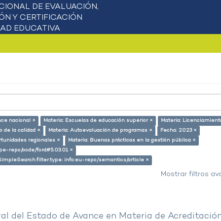
nce nacional ×
Materia: Escuelas de educación superior ×
Materia: Licenciamient
 de la calidad ×
Materia: Autoevaluación de programas ×
Fecha: 2023 ×
rtunidades regionales ×
Materia: Buenas prácticas en la gestión pública ×
g/pe-repo/ocde/ford#5.03.01 ×
SimpleSearch.filter.type: info:eu-repo/semantics/article ×
Mostrar filtros a
al del Estado de Avance en Materia de Acreditació