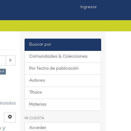
Ingresar
Buscar por
Comunidades & Colecciones
Ir
Por fecha de publicación
o ×
Autores
Títulos
vanzados
Materias
MI CUENTA
n y
Acceder