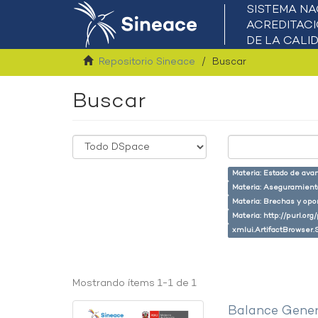
Repositorio Sineace
Buscar
Buscar
Materia: Estado de ava
Materia: Aseguramiento
Materia: Brechas y opo
Materia: http://purl.or
xmlui.ArtifactBrowser.
Mostrando ítems 1-1 de 1
Balance Gener